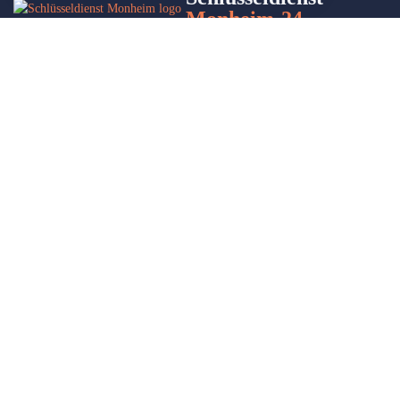
Monheim-24
Wir sind Ihr Helfer in Not in Sachen Schlüsseldienst. Zu jeder
Tages- und Nachtzeit für Sie da!
Impressum/Datenschutzerklärung
Stadtteile
Sitemap
Partner
Leistungen
Autoöffnung
Türöffnung